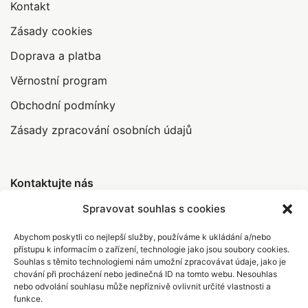
Kontakt
Zásady cookies
Doprava a platba
Věrnostní program
Obchodní podmínky
Zásady zpracování osobních údajů
Kontaktujte nás
Spravovat souhlas s cookies
Abychom poskytli co nejlepší služby, používáme k ukládání a/nebo
info@abrakamakra.cz
přístupu k informacím o zařízení, technologie jako jsou soubory cookies.
Souhlas s těmito technologiemi nám umožní zpracovávat údaje, jako je
+420 735 396 308
chování při procházení nebo jedinečná ID na tomto webu. Nesouhlas
nebo odvolání souhlasu může nepříznivě ovlivnit určité vlastnosti a
funkce.