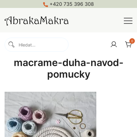
Skip
+420 735 396 308
to
content
Macramé, háčkování, pletení, galanterie
Abrakamakra
0
macrame-duha-navod-
pomucky