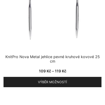
stránce
produktu
KnitPro Nova Metal jehlice pevné kruhové kovové 25
cm
Rozpětí
109
Kč
–
119
Kč
cen:
VÝBĚR MOŽNOSTÍ
109 Kč
až
Tento
119 Kč
produkt
má