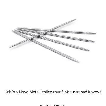
více
variant.
Možnosti
lze
vybrat
na
stránce
produktu
KnitPro Nova Metal jehlice rovné oboustranné kovové