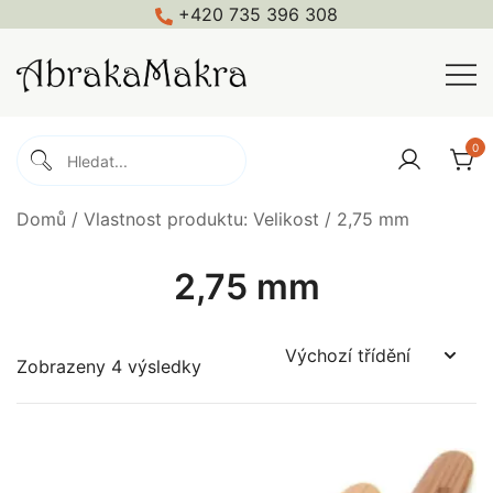
Skip
+420 735 396 308
to
content
Macramé, háčkování, pletení, galanterie
Abrakamakra
0
Domů
/ Vlastnost produktu: Velikost / 2,75 mm
2,75 mm
Zobrazeny 4 výsledky