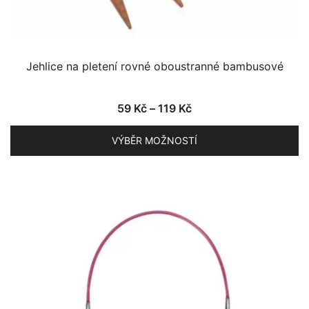
Jehlice na pletení rovné oboustranné bambusové
Rozpětí
59
Kč
–
119
Kč
cen:
VÝBĚR MOŽNOSTÍ
59 Kč
až
Tento
119 Kč
produkt
má
více
variant.
Možnosti
lze
vybrat
na