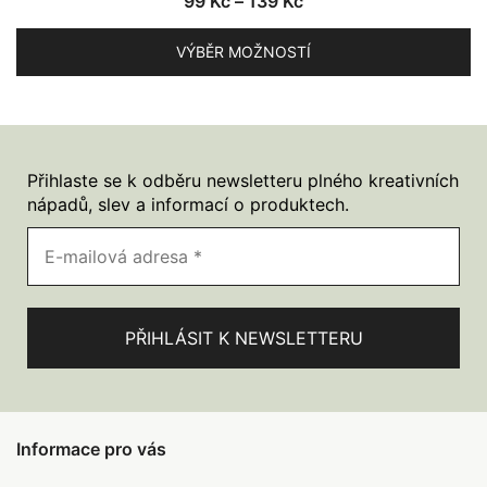
Rozpětí
99
Kč
–
139
Kč
cen:
VÝBĚR MOŽNOSTÍ
99 Kč
až
Tento
139 Kč
produkt
má
více
Přihlaste se k odběru newsletteru plného kreativních
variant.
nápadů, slev a informací o produktech.
Možnosti
lze
vybrat
na
stránce
produktu
Informace pro vás