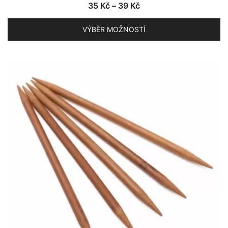
Rozpětí
35
Kč
–
39
Kč
cen:
VÝBĚR MOŽNOSTÍ
35 Kč
až
Tento
39 Kč
produkt
má
více
variant.
Možnosti
lze
vybrat
na
stránce
produktu