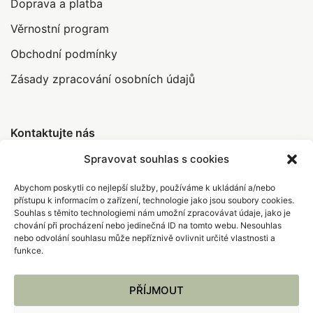
Doprava a platba
Věrnostní program
Obchodní podmínky
Zásady zpracování osobních údajů
Kontaktujte nás
Spravovat souhlas s cookies
Abychom poskytli co nejlepší služby, používáme k ukládání a/nebo
info@abrakamakra.cz
přístupu k informacím o zařízení, technologie jako jsou soubory cookies.
Souhlas s těmito technologiemi nám umožní zpracovávat údaje, jako je
+420 735 396 308
chování při procházení nebo jedinečná ID na tomto webu. Nesouhlas
nebo odvolání souhlasu může nepříznivě ovlivnit určité vlastnosti a
funkce.
KONTAKTUJTE NÁS
PŘÍJMOUT