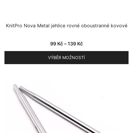
KnitPro Nova Metal jehlice rovné oboustranné kovové
Rozpětí
99
Kč
–
139
Kč
cen:
VÝBĚR MOŽNOSTÍ
99 Kč
až
Tento
139 Kč
produkt
má
více
variant.
Možnosti
lze
vybrat
na