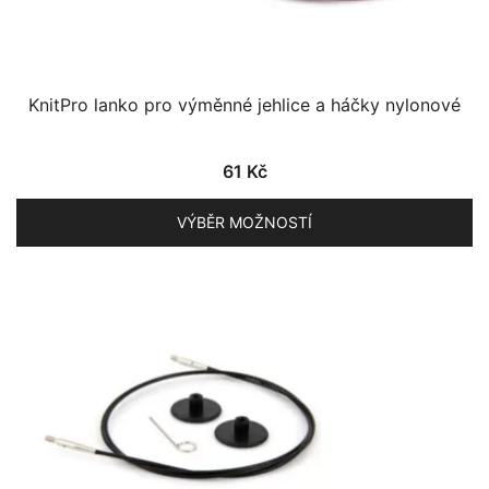
KnitPro lanko pro výměnné jehlice a háčky nylonové
61
Kč
VÝBĚR MOŽNOSTÍ
Tento
produkt
má
více
variant.
Možnosti
lze
vybrat
na