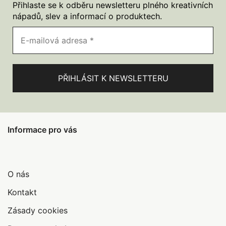
více
Přihlaste se k odběru newsletteru plného kreativních
variant.
nápadů, slev a informací o produktech.
Možnosti
lze
vybrat
na
stránce
produktu
Informace pro vás
O nás
Kontakt
Zásady cookies