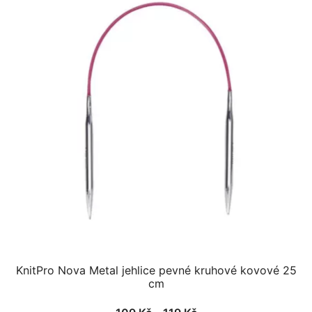
více
variant.
Možnosti
lze
vybrat
na
stránce
produktu
KnitPro Nova Metal jehlice pevné kruhové kovové 25
cm