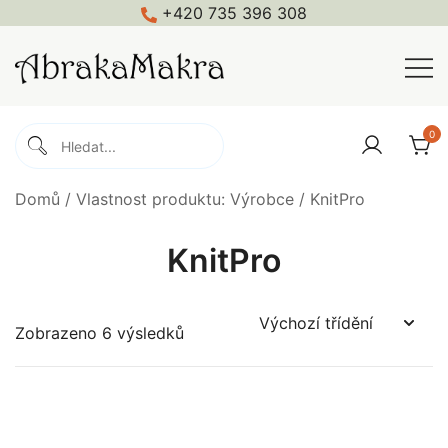
Skip
+420 735 396 308
to
content
Macramé, háčkování, pletení, galanterie
Abrakamakra
0
Domů
/ Vlastnost produktu: Výrobce / KnitPro
KnitPro
Zobrazeno 6 výsledků