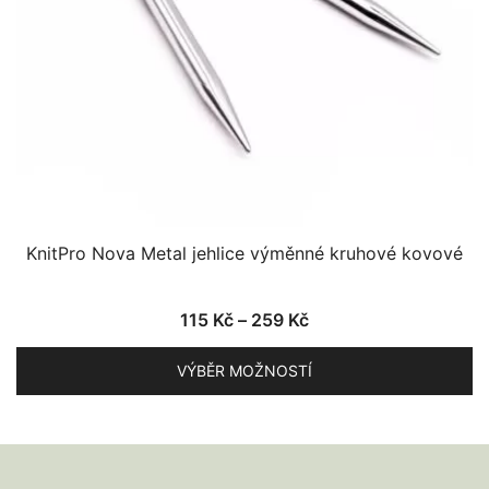
stránce
produktu
KnitPro Nova Metal jehlice výměnné kruhové kovové
Rozpětí
115
Kč
–
259
Kč
cen:
VÝBĚR MOŽNOSTÍ
115 Kč
až
Tento
259 Kč
produkt
má