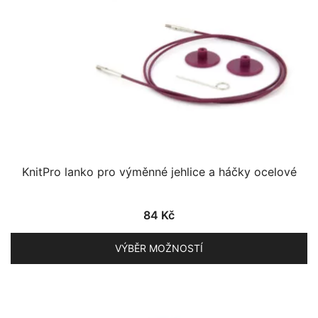
stránce
produktu
KnitPro lanko pro výměnné jehlice a háčky ocelové
84
Kč
VÝBĚR MOŽNOSTÍ
Tento
produkt
má