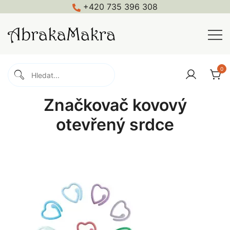
Skip
+420 735 396 308
to
content
Macramé, háčkování, pletení, galanterie
Abrakamakra
0
Značkovač kovový
otevřený srdce