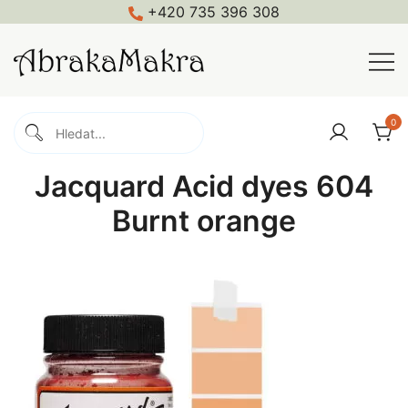
Skip
+420 735 396 308
to
content
Macramé, háčkování, pletení, galanterie
Abrakamakra
0
Jacquard Acid dyes 604
Burnt orange