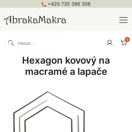
Skip
+420 735 396 308
to
content
Macramé, háčkování, pletení, galanterie
Abrakamakra
0
Hexagon kovový na
macramé a lapače